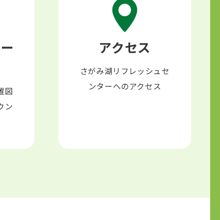
○
○
○
○
○
○
○
○
○
○
○
○
○
○
○
○
○
○
×
×
○
○
○
○
○
○
○
ロー
アクセス
○
○
○
○
○
○
○
○
○
○
○
○
○
○
○
○
○
○
さがみ湖リフレッシュセ
○
○
○
○
○
○
○
○
○
ンターへのアクセス
置図
ウン