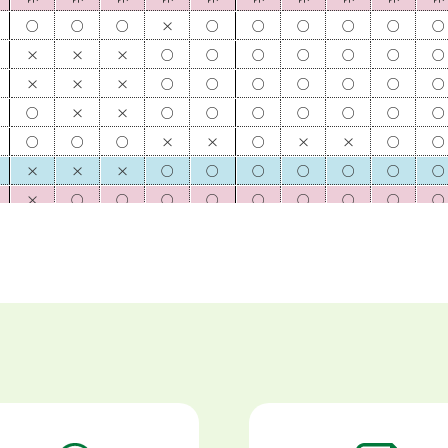
○
○
○
×
○
○
○
○
○
○
×
×
×
○
○
○
○
○
○
○
×
×
×
○
○
○
○
○
○
○
○
×
×
○
○
○
○
○
○
○
○
○
○
×
×
○
×
×
○
○
×
×
×
○
○
○
○
○
○
○
×
○
○
○
○
○
○
○
○
○
×
○
○
○
○
○
○
○
○
○
×
×
×
○
○
○
○
○
○
○
×
×
×
○
○
○
○
○
○
○
○
×
×
○
○
○
○
○
×
×
○
×
×
×
×
○
○
○
○
○
×
×
×
○
○
○
○
○
○
○
×
×
×
○
○
○
○
○
○
○
○
×
○
×
○
○
○
○
○
○