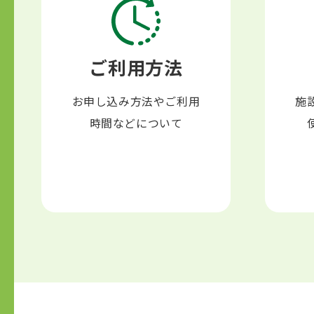
26
火
○
○
○
○
○
27
水
○
○
○
○
○
28
木
×
×
×
×
○
ご利用方法
29
金
×
×
×
○
×
30
土
○
○
○
○
○
お申し込み方法やご利用
施
31
日
○
○
○
○
○
時間などについて