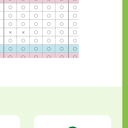
○
○
○
○
○
○
○
○
○
○
○
○
○
○
○
○
○
○
○
○
○
○
○
○
○
○
○
×
×
○
○
○
○
○
○
○
○
○
○
○
○
○
○
○
○
○
○
○
○
○
○
○
○
○
○
○
○
○
○
○
○
○
○
○
○
○
○
○
○
○
○
○
○
○
○
○
○
○
○
○
○
○
○
○
○
○
○
○
○
○
○
○
○
○
○
○
○
○
○
○
○
○
○
○
○
○
○
○
○
○
○
○
○
○
○
○
○
○
○
○
○
○
○
○
○
○
○
○
○
○
○
○
○
○
○