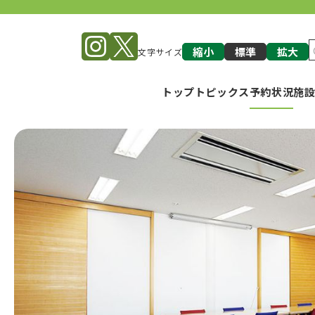
縮小
標準
拡大
文字サイズ
トップ
トピックス
予約状況
施
e