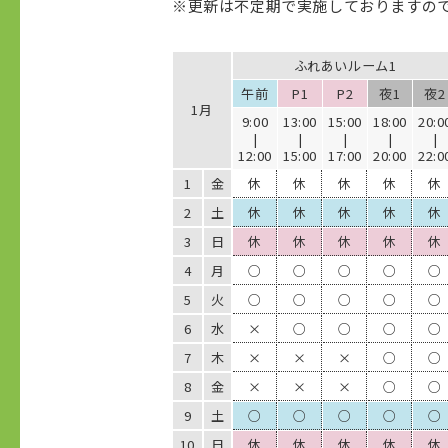
※更新は不定期で実施しておりますの
ふれあいルーム1
午前
P1
P2
夜1
夜2
1月
9:00
13:00
15:00
18:00
20:0
|
|
|
|
|
12:00
15:00
17:00
20:00
22:0
1
金
休
休
休
休
休
2
土
休
休
休
休
休
3
日
休
休
休
休
休
4
月
○
○
○
○
○
5
火
○
○
○
○
○
6
水
×
○
○
○
○
7
木
×
×
×
○
○
8
金
×
×
×
○
○
9
土
○
○
○
○
○
10
日
休
休
休
休
休