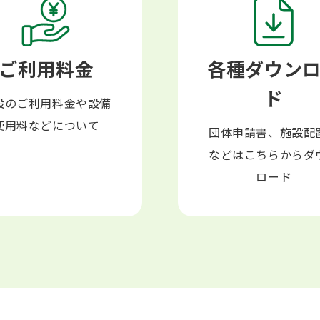
×
×
×
○
○
○
○
○
○
○
○
×
×
○
○
×
○
○
○
○
×
×
×
○
○
×
○
○
○
○
ご利用料金
各種ダウン
○
×
×
×
×
○
○
○
○
○
ド
×
○
○
○
○
○
○
○
○
○
設のご利用料金や設備
×
○
○
○
○
○
○
○
○
○
使用料などについて
団体申請書、施設配
などはこちらからダ
ロード