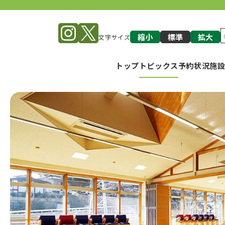
縮小
標準
拡大
文字サイズ
トップ
トピックス
予約状況
施