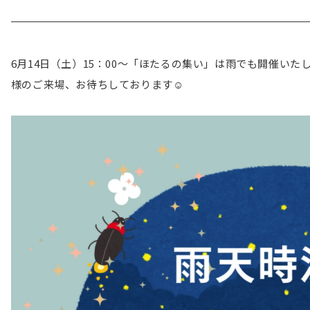
6月14日（土）15：00～「ほたるの集い」は雨でも開催い
様のご来場、お待ちしております☺
動
画
プ
レ
ー
ヤ
ー