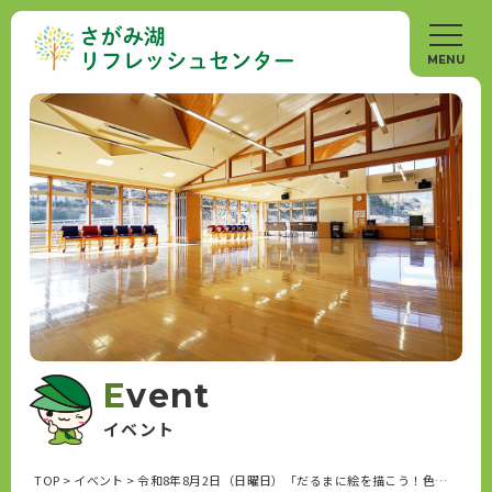
Event
イベント
TOP
>
イベント
>
令和8年8月2日（日曜日）「だるまに絵を描こう！色をのせよう！」開催します