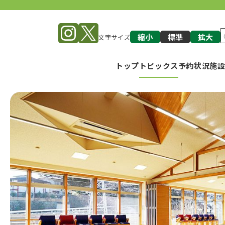
縮小
標準
拡大
文字サイズ
トップ
トピックス
予約状況
施