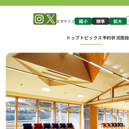
縮小
標準
拡大
文字サイズ
トップ
トピックス
予約状況
施